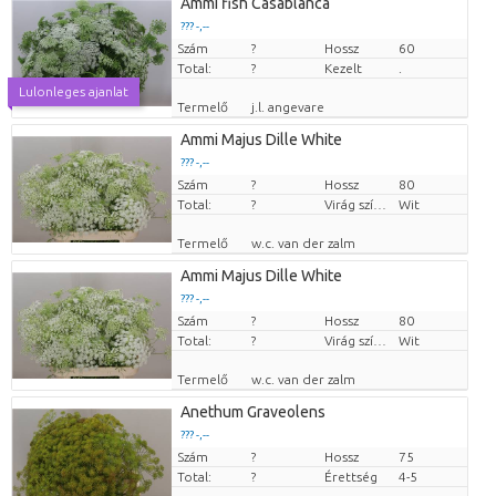
Ammi fish Casablanca
??? -,--
Szám
Darabb ár
?
Hossz
60
Total:
?
Kezelt
.
Lulonleges ajanlat
Termelő
j.l. angevare
Ammi Majus Dille White
??? -,--
Szám
Darabb ár
?
Hossz
80
Total:
?
Virág színe
Wit
Termelő
w.c. van der zalm
Ammi Majus Dille White
??? -,--
Szám
Darabb ár
?
Hossz
80
Total:
?
Virág színe
Wit
Termelő
w.c. van der zalm
Anethum Graveolens
??? -,--
Szám
Darabb ár
?
Hossz
75
Total:
?
Érettség
4-5