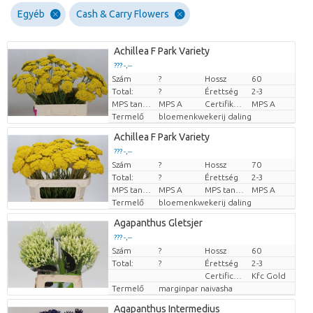
Egyéb
Cash & Carry Flowers
Achillea F Park Variety
??? -,--
Szám
?
Hossz
60
Darabb ár
Total:
?
Érettség
2-3
MPS tanúsítvány.
MPS A
Certifikát MPS.
MPS A
Termelő
bloemenkwekerij daling
Achillea F Park Variety
??? -,--
Szám
?
Hossz
70
Darabb ár
Total:
?
Érettség
2-3
MPS tanúsítvány.
MPS A
MPS tanúsítvány.
MPS A
Termelő
bloemenkwekerij daling
Agapanthus Gletsjer
??? -,--
Szám
?
Hossz
60
Darabb ár
Total:
?
Érettség
2-3
Certificaten Kenya Flower Counsel
Kfc Gold
Termelő
marginpar naivasha
Agapanthus Intermedius