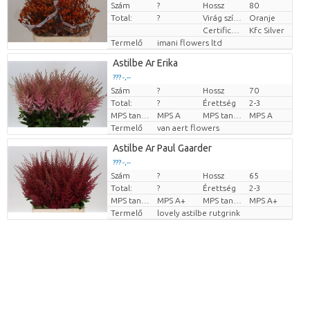
Szám
?
Hossz
80
Darabb ár
Total:
?
Virág színe
Oranje
Certificaten Kenya Flower Counsel
Kfc Silver
Termelő
imani flowers ltd
Astilbe Ar Erika
??? -,--
Szám
?
Hossz
70
Darabb ár
Total:
?
Érettség
2-3
MPS tanúsítvány.
MPS A
MPS tanúsítvány.
MPS A
Termelő
van aert flowers
Astilbe Ar Paul Gaarder
??? -,--
Szám
?
Hossz
65
Darabb ár
Total:
?
Érettség
2-3
MPS tanúsítvány.
MPS A+
MPS tanúsítvány.
MPS A+
Termelő
lovely astilbe rutgrink