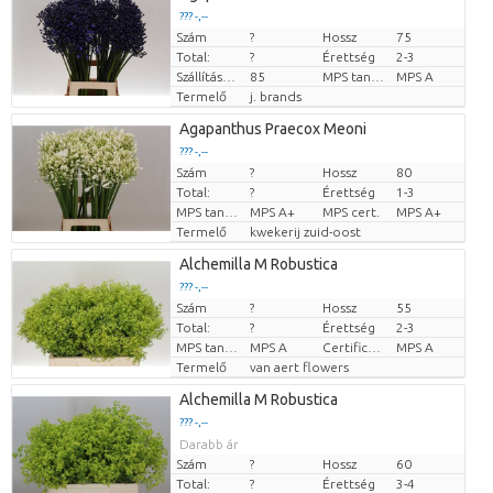
??? -,--
Szám
?
Hossz
75
Darabb ár
Total:
?
Érettség
2-3
Szállítási magasság
85
MPS tanúsítvány.
MPS A
Termelő
j. brands
Agapanthus Praecox Meoni
??? -,--
Szám
?
Hossz
80
Darabb ár
Total:
?
Érettség
1-3
MPS tanúsítvány.
MPS A+
MPS cert.
MPS A+
Termelő
kwekerij zuid-oost
Alchemilla M Robustica
??? -,--
Szám
?
Hossz
55
Darabb ár
Total:
?
Érettség
2-3
MPS tanúsítvány.
MPS A
Certificare MPS.
MPS A
Termelő
van aert flowers
Alchemilla M Robustica
??? -,--
Darabb ár
Szám
?
Hossz
60
Total:
?
Érettség
3-4