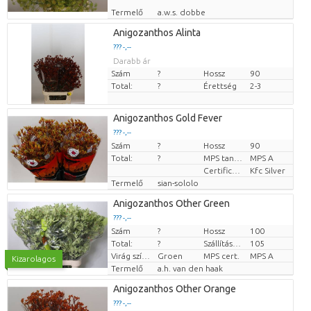
Termelő
a.w.s. dobbe
Anigozanthos Alinta
??? -,--
Darabb ár
Szám
?
Hossz
90
Total:
?
Érettség
2-3
Anigozanthos Gold Fever
??? -,--
Szám
?
Hossz
90
Darabb ár
Total:
?
MPS tanúsítvány.
MPS A
Certificaten Kenya Flower Counsel
Kfc Silver
Termelő
sian-sololo
Anigozanthos Other Green
??? -,--
Szám
?
Hossz
100
Darabb ár
Total:
?
Szállítási magasság
105
Virág színe
Groen
MPS cert.
MPS A
Kizarolagos
Termelő
a.h. van den haak
Anigozanthos Other Orange
??? -,--