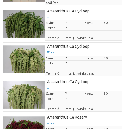
Szállítási magasság
65
Amaranthus Ca Cycloop
??? -,--
Szám
Darabb ár
?
Hossz
80
Total:
?
Termelő
mts. j.j. winkel e.a.
Amaranthus Ca Cycloop
??? -,--
Szám
Darabb ár
?
Hossz
80
Total:
?
Termelő
mts. j.j. winkel e.a.
Amaranthus Ca Cycloop
??? -,--
Szám
Darabb ár
?
Hossz
80
Total:
?
Termelő
mts. j.j. winkel e.a.
Amaranthus Ca Rosary
??? -,--
Szám
Darabb ár
?
Hossz
80