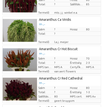
Total:
?
Szállítási magasság
85
Termelő
mts. j.j. winkel e.a.
Amaranthus Ca Viridis
??? -,--
Szám
Darabb ár
?
Hossz
80
Total:
?
Termelő
l.a.j. meijer
Amaranthus Cr Hot Biscuit
??? -,--
Szám
?
Hossz
70
Darabb ár
Total:
?
Érettség
2-3
MPS tanúsítvány.
MPS A
Certyfikat MPS.
MPS A
Termelő
van aert flowers
Amaranthus Cr Red Cathedral
??? -,--
Szám
?
Hossz
80
Darabb ár
Total:
?
Érettség
1-3
Szállítási magasság
80
MPS cert.
MPS A+
Termelő
geert bruygom