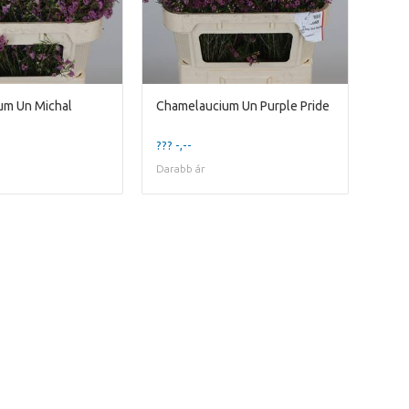
um Un Michal
Chamelaucium Un Purple Pride
??? -,--
Darabb ár
We're sorry
 exist. Click on the button below to 