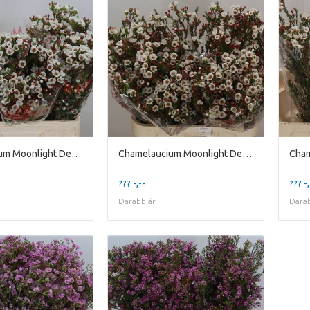
Chamelaucium Moonlight Delight
Chamelaucium Moonlight Delight
??? -,--
??? -,
Darabb ár
Darab