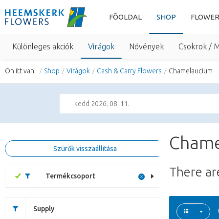
FÕOLDAL
SHOP
FLOWER
Különleges akciók
Virágok
Növények
Csokrok / 
Ön itt van:
Shop
Virágok
Cash & Carry Flowers
Chamelaucium
kedd 2026. 08. 11.
Chame
Szürők visszaállitása
There a
Termékcsoport
Supply