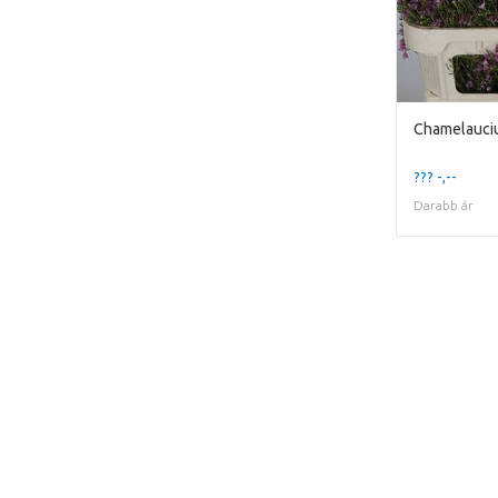
Chamelauci
??? -,--
Darabb ár
This page does not