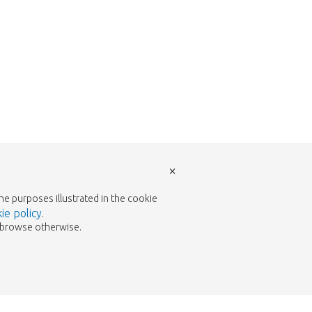
×
the purposes illustrated in the cookie
ie policy
.
to browse otherwise.