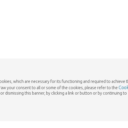
Take me back to the shop
cookies, which are necessary for its functioning and required to achieve 
Cook
draw your consent to all or some of the cookies, please refer to the
or dismissing this banner, by clicking a link or button or by continuing 