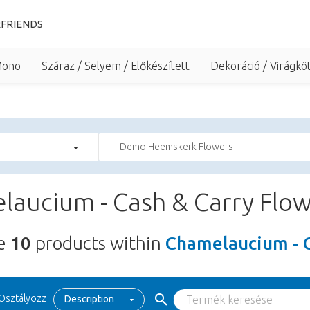
FRIENDS
Mono
Száraz / Selyem / Előkészített
Dekoráció / Virágkö
Demo Heemskerk Flowers
laucium - Cash & Carry Flo
re
10
products within
Chamelaucium - C
Osztályozz
Description