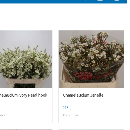
elaucium Ivory Pearl hook
Chamelaucium Janelle
--
??? -,--
b ár
Darabb ár