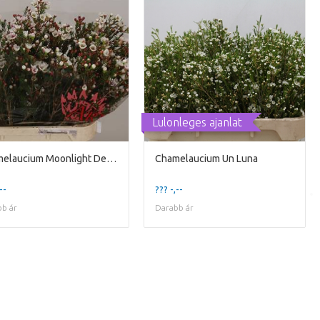
Lulonleges ajanlat
Chamelaucium Moonlight Delight
Chamelaucium Un Luna
--
??? -,--
b ár
Darabb ár