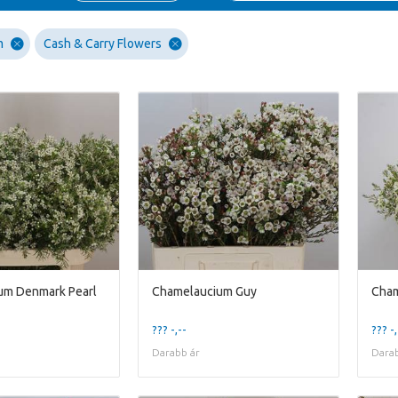
m
Cash & Carry Flowers
um Denmark Pearl
Chamelaucium Guy
Cham
??? -,--
??? -,
Darabb ár
Darab