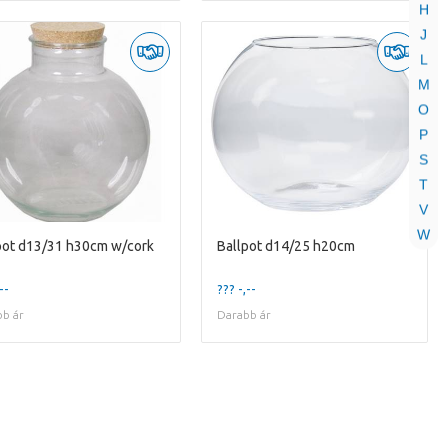
H
J
L
M
O
P
S
T
V
W
pot d13/31 h30cm w/cork
Ballpot d14/25 h20cm
--
??? -,--
b ár
Darabb ár