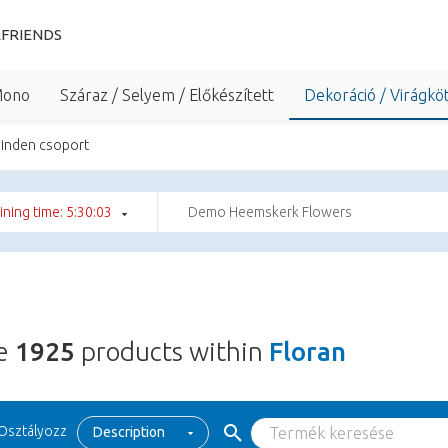
FRIENDS
Mono
Száraz / Selyem / Előkészített
Dekoráció / Virágkö
inden csoport
ning time: 5:30:02
Demo Heemskerk Flowers
re
1925
products within
Floran
Osztályozz
Description