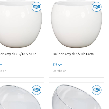
Ballpot Amy d12.5/16.5 h13cm white es/12
Ballpot Amy d16/20 h14cm white
--
??? -,--
b ár
Darabb ár