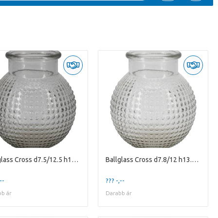
Ballglass Cross d7.5/12.5 h15cm
Ballglass Cross d7.8/12 h13.5cm
--
??? -,--
b ár
Darabb ár