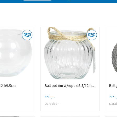
/12 h9.5cm
Ball pot rim w/rope d8.5/12 h10.5cm
??? -,--
??? -,
Darabb ár
Darab