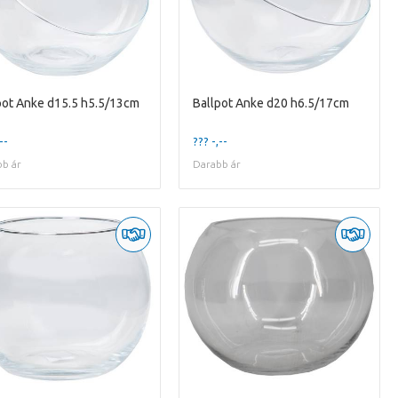
pot Anke d15.5 h5.5/13cm
Ballpot Anke d20 h6.5/17cm
--
??? -,--
b ár
Darabb ár