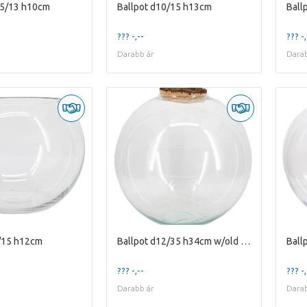
.5/13 h10cm
Ballpot d10/15 h13cm
Ball
??? -,--
??? -,
Darabb ár
Darab
/15 h12cm
Ballpot d12/35 h34cm w/old cork
Ball
??? -,--
??? -,
Darabb ár
Darab