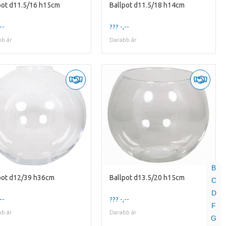
pot d11.5/16 h15cm
Ballpot d11.5/18 h14cm
--
??? -,--
b ár
Darabb ár
B
pot d12/39 h36cm
Ballpot d13.5/20 h15cm
C
D
--
??? -,--
F
b ár
Darabb ár
G