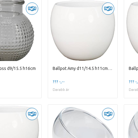
ross d9/15.5 h16cm
Ballpot Amy d11/14.5 h11cm white es/10.5
??? -,--
??? -,
Darabb ár
Darab