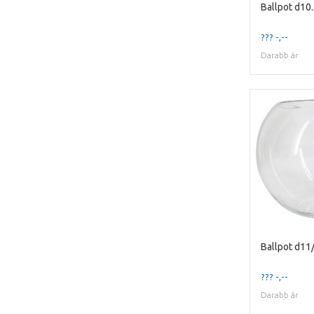
Ballpot d10
??? -,--
Darabb ár
Ballpot d11
??? -,--
Darabb ár