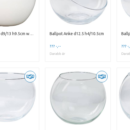
Ballpot Amy d9/13 h9.5cm white es/9
Ballpot Anke d12.5 h4/10.5cm
Ball
??? -,--
??? -,
Darabb ár
Darab