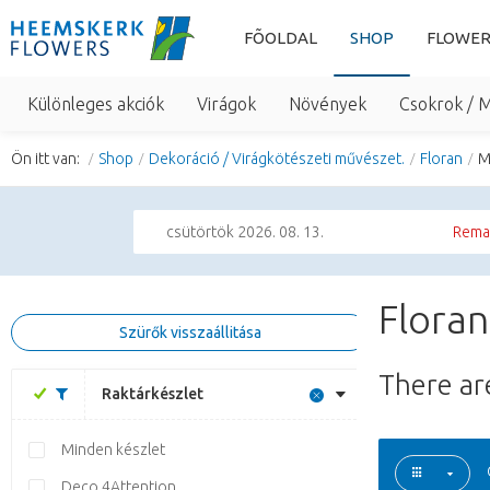
FÕOLDAL
SHOP
FLOWER
Különleges akciók
Virágok
Növények
Csokrok / 
Ön itt van:
Shop
Dekoráció / Virágkötészeti művészet.
Floran
M
csütörtök 2026. 08. 13.
Remai
Floran
Szürők visszaállitása
There a
Raktárkészlet
Minden készlet
Deco 4Attention