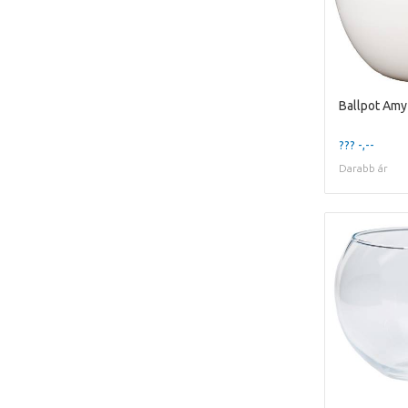
??? -,--
Darabb ár