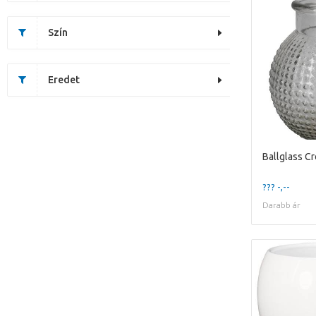
Szín
Eredet
Ballglass C
??? -,--
Darabb ár