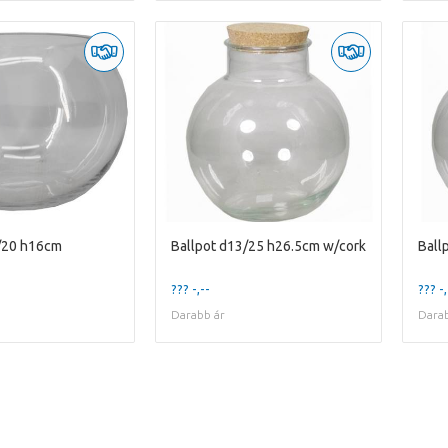
/20 h16cm
Ballpot d13/25 h26.5cm w/cork
Ball
??? -,--
??? -,
Darabb ár
Darab