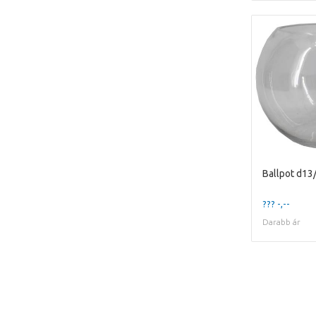
Ballpot d13
??? -,--
Darabb ár