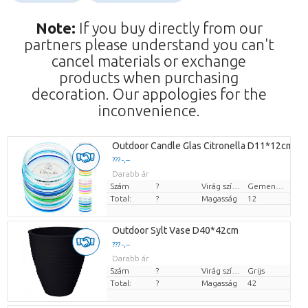
Note:
If you buy directly from our
partners please understand you can't
cancel materials or exchange
products when purchasing
decoration. Our appologies for the
inconvenience.
Outdoor Candle Glas Citronella D11*12cm
??? -,--
Darabb ár
Szám
?
Virág színe
Gemengde kleuren
Total:
?
Magasság
12
Outdoor Sylt Vase D40*42cm
??? -,--
Darabb ár
Szám
?
Virág színe
Grijs
Total:
?
Magasság
42