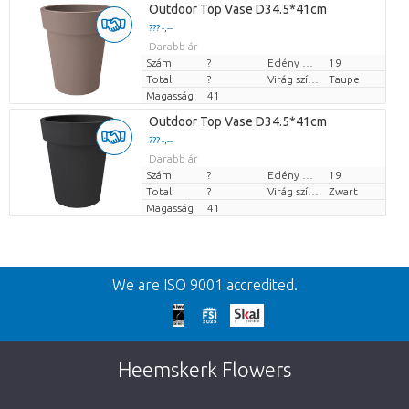
Outdoor Top Vase D34.5*41cm
??? -,--
Darabb ár
Szám
?
Edény mérete (cm)
19
Total:
?
Virág színe
Taupe
Magasság
41
Outdoor Top Vase D34.5*41cm
??? -,--
Darabb ár
Szám
?
Edény mérete (cm)
19
Total:
?
Virág színe
Zwart
Magasság
41
Vissza
We are ISO 9001 accredited.
We're sorry
This page does not exist. Click on the
Heemskerk Flowers
button below to return to the shop.