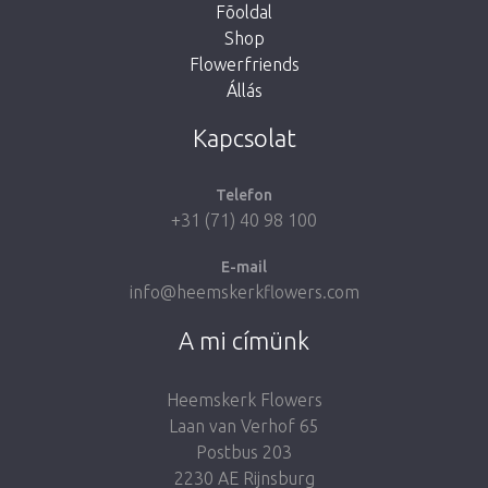
Fõoldal
Shop
Flowerfriends
Állás
Take me back to the shop
Kapcsolat
Telefon
+31 (71) 40 98 100
E-mail
info@heemskerkflowers.com
A mi címünk
Heemskerk Flowers
Laan van Verhof 65
Postbus 203
2230 AE Rijnsburg