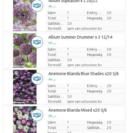
Allium Stipitatum x 2 20/22
??? -,--
Szám
Darabb ár
?
Edény mérete (cm)
20
Total:
?
Magasság
20
Szállítási magasság
20
Termelő
sam van schooten bv
Allium Summer Drummer x 3 12/14
??? -,--
Szám
Darabb ár
?
Edény mérete (cm)
20
Total:
?
Magasság
20
Szállítási magasság
20
Termelő
sam van schooten bv
Anemone Blanda Blue Shades x20 5/6
??? -,--
Szám
Darabb ár
?
Edény mérete (cm)
20
Total:
?
Magasság
20
Szállítási magasság
20
Termelő
sam van schooten bv
Anemone Blanda Mixed x20 5/6
??? -,--
Szám
Darabb ár
?
Magasság
20
Total:
?
Szállítási magasság
20
Hossz
15