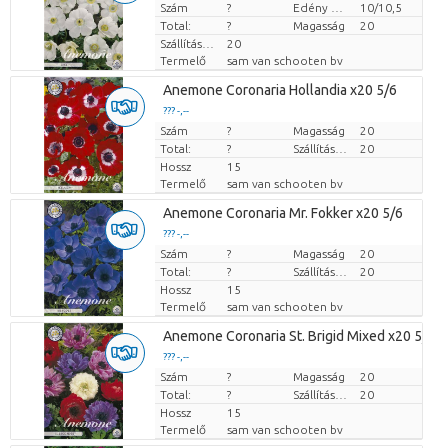
Szám
Darabb ár
?
Edény mérete (cm)
10/10,5
Total:
?
Magasság
20
Szállítási magasság
20
Termelő
sam van schooten bv
Anemone Coronaria Hollandia x20 5/6
??? -,--
Szám
Darabb ár
?
Magasság
20
Total:
?
Szállítási magasság
20
Hossz
15
Termelő
sam van schooten bv
Anemone Coronaria Mr. Fokker x20 5/6
??? -,--
Szám
Darabb ár
?
Magasság
20
Total:
?
Szállítási magasság
20
Hossz
15
Termelő
sam van schooten bv
Anemone Coronaria St. Brigid Mixed x20 5/6
??? -,--
Szám
Darabb ár
?
Magasság
20
Total:
?
Szállítási magasság
20
Hossz
15
Termelő
sam van schooten bv