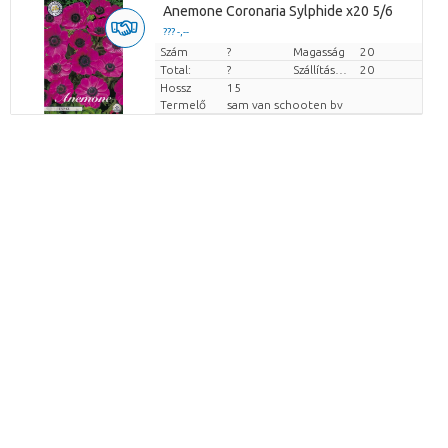
Anemone Coronaria Sylphide x20 5/6
??? -,--
Szám
Darabb ár
?
Magasság
20
Total:
?
Szállítási magasság
20
Hossz
15
Termelő
sam van schooten bv