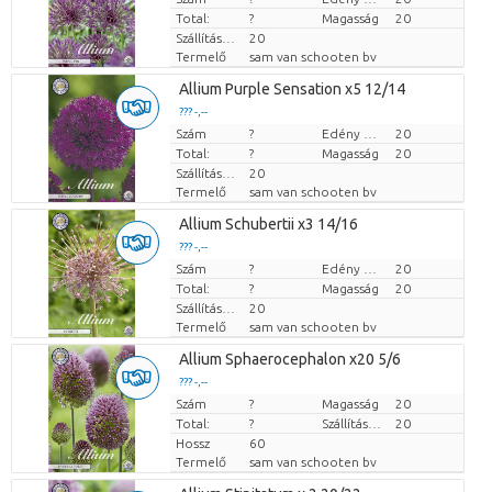
Total:
?
Magasság
20
Szállítási magasság
20
Termelő
sam van schooten bv
Allium Purple Sensation x5 12/14
??? -,--
Szám
Darabb ár
?
Edény mérete (cm)
20
Total:
?
Magasság
20
Szállítási magasság
20
Termelő
sam van schooten bv
Allium Schubertii x3 14/16
??? -,--
Szám
Darabb ár
?
Edény mérete (cm)
20
Total:
?
Magasság
20
Szállítási magasság
20
Termelő
sam van schooten bv
Allium Sphaerocephalon x20 5/6
??? -,--
Szám
Darabb ár
?
Magasság
20
Total:
?
Szállítási magasság
20
Hossz
60
Termelő
sam van schooten bv