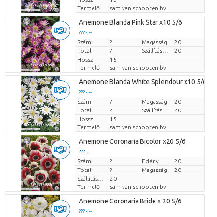
Termelő
sam van schooten bv
Anemone Blanda Pink Star x10 5/6
??? -,--
Szám
Darabb ár
?
Magasság
20
Total:
?
Szállítási magasság
20
Hossz
15
Termelő
sam van schooten bv
Anemone Blanda White Splendour x10 5/6
??? -,--
Szám
Darabb ár
?
Magasság
20
Total:
?
Szállítási magasság
20
Hossz
15
Termelő
sam van schooten bv
Anemone Coronaria Bicolor x20 5/6
??? -,--
Szám
Darabb ár
?
Edény mérete (cm)
20
Total:
?
Magasság
20
Szállítási magasság
20
Termelő
sam van schooten bv
Anemone Coronaria Bride x 20 5/6
??? -,--