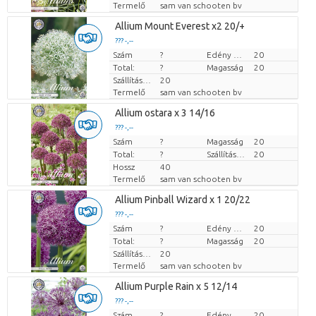
Termelő
sam van schooten bv
Allium Mount Everest x2 20/+
??? -,--
Szám
Darabb ár
?
Edény mérete (cm)
20
Total:
?
Magasság
20
Szállítási magasság
20
Termelő
sam van schooten bv
Allium ostara x 3 14/16
??? -,--
Szám
Darabb ár
?
Magasság
20
Total:
?
Szállítási magasság
20
Hossz
40
Termelő
sam van schooten bv
Allium Pinball Wizard x 1 20/22
??? -,--
Szám
Darabb ár
?
Edény mérete (cm)
20
Total:
?
Magasság
20
Szállítási magasság
20
Termelő
sam van schooten bv
Allium Purple Rain x 5 12/14
??? -,--
Szám
Darabb ár
?
Edény mérete (cm)
20