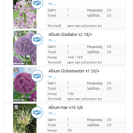
??? -,--
Szám
Darabb ár
?
Magasság
20
Total:
?
Szállítási magasság
20
Termelő
sam van schooten bv
Allium Gladiator x2 18/+
??? -,--
Szám
Darabb ár
?
Magasság
20
Total:
?
Szállítási magasság
20
Hossz
140 - 149
Termelő
sam van schooten bv
Allium Globemaster x1 20/+
??? -,--
Szám
Darabb ár
?
Magasság
20
Total:
?
Szállítási magasság
20
Hossz
100
Termelő
sam van schooten bv
Allium Hair x10 5/6
??? -,--
Szám
Darabb ár
?
Magasság
20
Total:
?
Szállítási magasság
20
Hossz
50