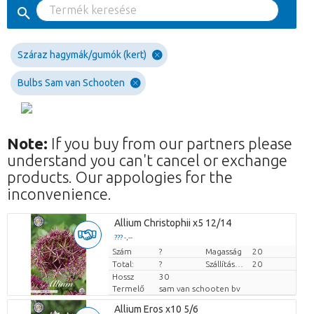
Száraz hagymák/gumók (kert)
Bulbs Sam van Schooten
Note:
If you buy from our partners please
understand you can't cancel or exchange
products. Our appologies for the
inconvenience.
Allium Christophii x5 12/14
??? -,--
Szám
Darabb ár
?
Magasság
20
Total:
?
Szállítási magasság
20
Hossz
30
Termelő
sam van schooten bv
Allium Eros x10 5/6