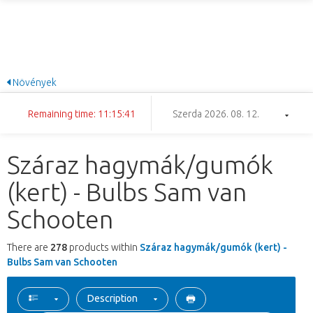
Növények
Remaining time: 11:15:40
Szerda 2026. 08. 12.
Száraz hagymák/gumók
(kert) - Bulbs Sam van
Schooten
There are
278
products within
Száraz hagymák/gumók (kert) -
Bulbs Sam van Schooten
Description