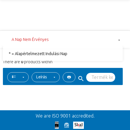
A Nap Nem Érvényes
* = Alapértelmezett Indulási Nap
There are
0
products within
Leírás
Vissza
We are ISO 9001 accredited.
We're sorry