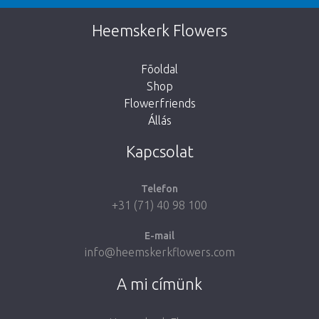
This page does not exist. Click on the
Heemskerk Flowers
button below to return to the shop.
Fõoldal
Shop
Flowerfriends
Állás
Take me back to the shop
Kapcsolat
Telefon
+31 (71) 40 98 100
E-mail
info@heemskerkflowers.com
A mi címünk