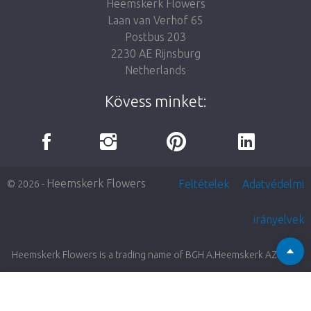
Heemskerk Flowers
Laan van Verhof 65
Postbus 203
2230 AE Rijnsburg
Netherlands
Kövess minket:
Heemskerk Flowers
Feltételek
Adatvédelmi
© 2026 -
irányelvek
Heemskerk Flowers is a trading name of BGH A.Heemskerk AZN b.v.
Bejelentkezés
Filter