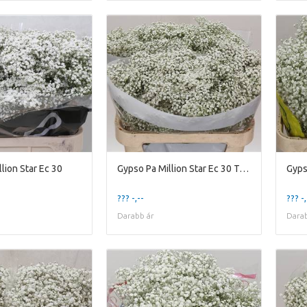
lion Star Ec 30
Gypso Pa Million Star Ec 30 Tropical Acres
Gyps
??? -,--
??? -,
Darabb ár
Darab