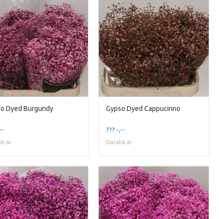
o Dyed Burgundy
Gypso Dyed Cappucinno
--
??? -,--
b ár
Darabb ár