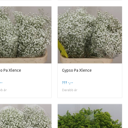
o Pa Xlence
Gypso Pa Xlence
--
??? -,--
b ár
Darabb ár