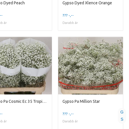
o Dyed Peach
Gypso Dyed Xlence Orange
--
??? -,--
b ár
Darabb ár
Gypso Pa Cosmic Ec 35 Tropical Acres
Gypso Pa Million Star
G
--
??? -,--
S
b ár
Darabb ár