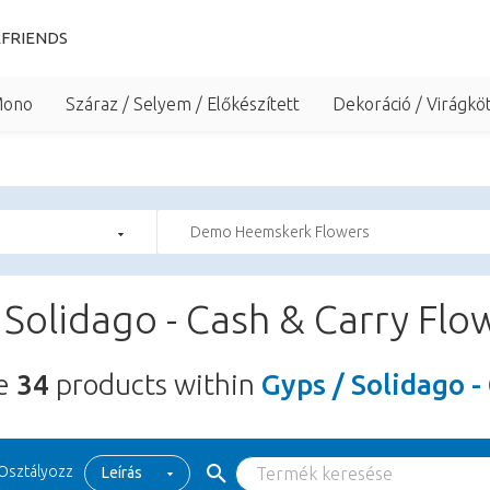
FRIENDS
Mono
Száraz / Selyem / Előkészített
Dekoráció / Virágkö
Demo Heemskerk Flowers
 Solidago - Cash & Carry Flo
re
34
products within
Gyps / Solidago -
Osztályozz
Leírás