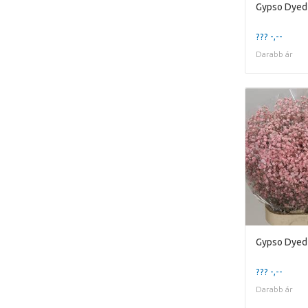
Gypso Dyed 
??? -,--
Darabb ár
Gypso Dyed 
??? -,--
Darabb ár