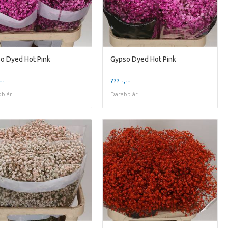
o Dyed Hot Pink
Gypso Dyed Hot Pink
--
??? -,--
b ár
Darabb ár