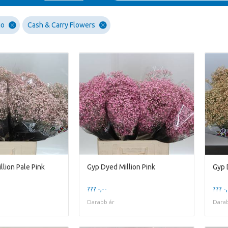
go
Cash & Carry Flowers
lion Pale Pink
Gyp Dyed Million Pink
Gyp 
??? -,--
??? -,
Darabb ár
Darab