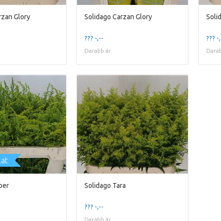
rzan Glory
Solidago Carzan Glory
Soli
??? -,--
??? -,
Darabb ár
Darab
lat
per
Solidago Tara
??? -,--
Darabb ár