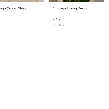
dago Carzan Glory
Solidago Strong Design
--
??? -,--
b ár
Darabb ár