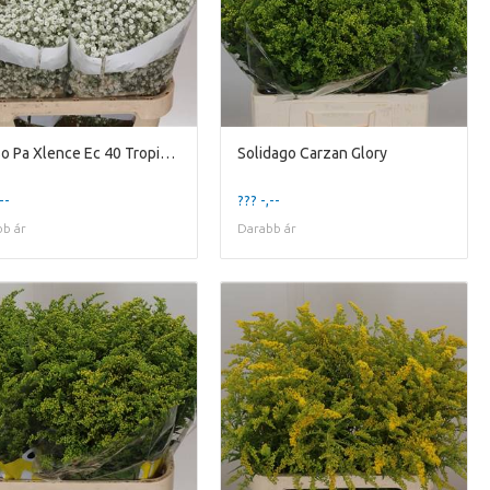
Gypso Pa Xlence Ec 40 Tropical Acres
Solidago Carzan Glory
--
??? -,--
b ár
Darabb ár