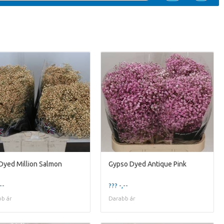
Dyed Million Salmon
Gypso Dyed Antique Pink
--
??? -,--
b ár
Darabb ár