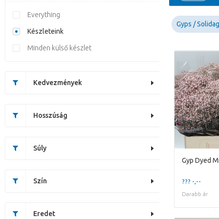
Everything
Gyps / Solida
Készleteink
Minden külső készlet
Kedvezmények
Hosszúság
Súly
Gyp Dyed Mil
Szín
??? -,--
Darabb ár
Eredet