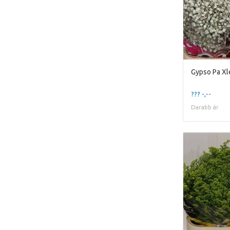
Gypso Pa X
??? -,--
Darabb ár