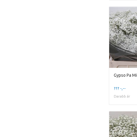
Gypso Pa Mil
??? -,--
Darabb ár