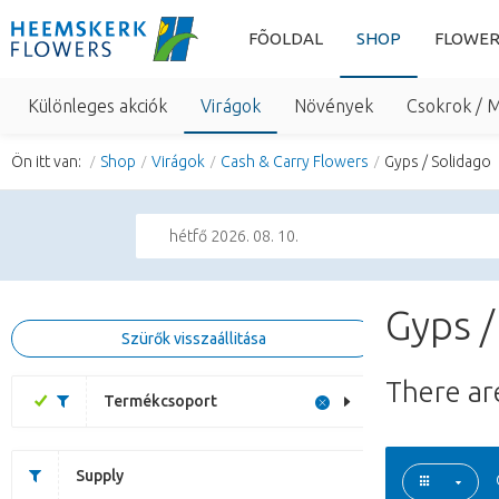
FÕOLDAL
SHOP
FLOWER
Különleges akciók
Virágok
Növények
Csokrok / 
Ön itt van:
Shop
Virágok
Cash & Carry Flowers
Gyps / Solidago
hétfő 2026. 08. 10.
Gyps /
Szürők visszaállitása
There a
Termékcsoport
Supply