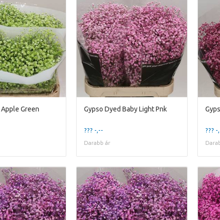
 Apple Green
Gypso Dyed Baby Light Pnk
Gyps
??? -,--
??? -,
Darabb ár
Darab