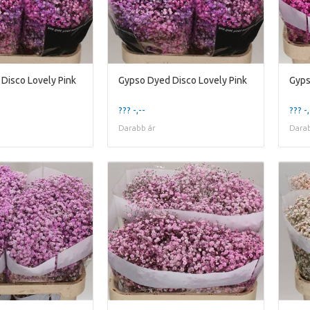
Disco Lovely Pink
Gypso Dyed Disco Lovely Pink
Gyps
??? -,--
??? -,
Darabb ár
Darab