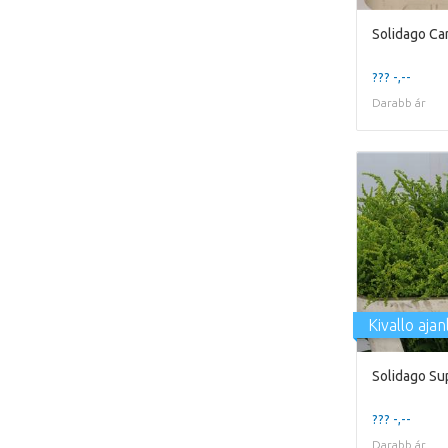
Solidago Ca
??? -,--
Darabb ár
Kivallo ajan
Solidago Su
??? -,--
Darabb ár