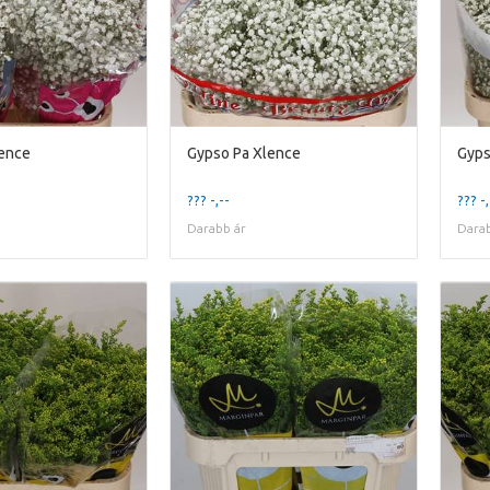
lence
Gypso Pa Xlence
??? -,--
??? -,
Darabb ár
Darab