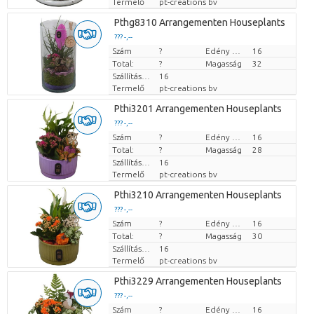
Termelő
pt-creations bv
Pthg8310 Arrangementen Houseplants
??? -,--
Szám
Darabb ár
?
Edény mérete (cm)
16
Total:
?
Magasság
32
Szállítási magasság
16
Termelő
pt-creations bv
Pthi3201 Arrangementen Houseplants
??? -,--
Szám
Darabb ár
?
Edény mérete (cm)
16
Total:
?
Magasság
28
Szállítási magasság
16
Termelő
pt-creations bv
Pthi3210 Arrangementen Houseplants
??? -,--
Szám
Darabb ár
?
Edény mérete (cm)
16
Total:
?
Magasság
30
Szállítási magasság
16
Termelő
pt-creations bv
Pthi3229 Arrangementen Houseplants
??? -,--
Szám
Darabb ár
?
Edény mérete (cm)
16