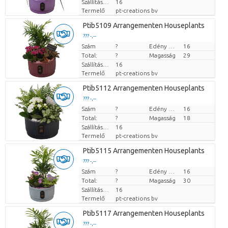
Szállítási magasság
16
Termelő
pt-creations bv
Ptib5109 Arrangementen Houseplants
??? -,--
Szám
Darabb ár
?
Edény mérete (cm)
16
Total:
?
Magasság
29
Szállítási magasság
16
Termelő
pt-creations bv
Ptib5112 Arrangementen Houseplants
??? -,--
Szám
Darabb ár
?
Edény mérete (cm)
16
Total:
?
Magasság
18
Szállítási magasság
16
Termelő
pt-creations bv
Ptib5115 Arrangementen Houseplants
??? -,--
Szám
Darabb ár
?
Edény mérete (cm)
16
Total:
?
Magasság
30
Szállítási magasság
16
Termelő
pt-creations bv
Ptib5117 Arrangementen Houseplants
??? -,--