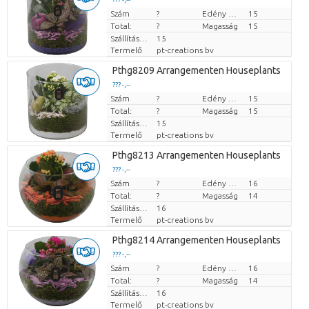
Szám
Darabb ár
?
Edény mérete (cm)
15
Total:
?
Magasság
15
Szállítási magasság
15
Termelő
pt-creations bv
Pthg8209 Arrangementen Houseplants
??? -,--
Szám
Darabb ár
?
Edény mérete (cm)
15
Total:
?
Magasság
15
Szállítási magasság
15
Termelő
pt-creations bv
Pthg8213 Arrangementen Houseplants
??? -,--
Szám
Darabb ár
?
Edény mérete (cm)
16
Total:
?
Magasság
14
Szállítási magasság
16
Termelő
pt-creations bv
Pthg8214 Arrangementen Houseplants
??? -,--
Szám
Darabb ár
?
Edény mérete (cm)
16
Total:
?
Magasság
14
Szállítási magasság
16
Termelő
pt-creations bv