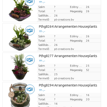
??? -,--
Szám
Darabb ár
?
Edény mérete (cm)
26
Total:
?
Magasság
26
Szállítási magasság
26
Termelő
pt-creations bv
Pthg8264 Arrangementen Houseplants
??? -,--
Szám
Darabb ár
?
Edény mérete (cm)
26
Total:
?
Magasság
26
Szállítási magasság
26
Termelő
pt-creations bv
Pthg8277 Arrangementen Houseplants
??? -,--
Szám
Darabb ár
?
Edény mérete (cm)
25
Total:
?
Magasság
52
Szállítási magasság
25
Termelő
pt-creations bv
Pthg8294 Arrangementen Houseplants
??? -,--
Szám
Darabb ár
?
Edény mérete (cm)
16
Total:
?
Magasság
20
Szállítási magasság
16