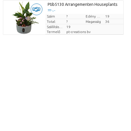
Ptib5130 Arrangementen Houseplants
??? -,--
Szám
Darabb ár
?
Edény mérete (cm)
19
Total:
?
Magasság
36
Szállítási magasság
19
Termelő
pt-creations bv