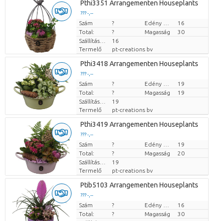
Pthi3351 Arrangementen Houseplants
??? -,--
Szám
Darabb ár
?
Edény mérete (cm)
16
Total:
?
Magasság
30
Szállítási magasság
16
Termelő
pt-creations bv
Pthi3418 Arrangementen Houseplants
??? -,--
Szám
Darabb ár
?
Edény mérete (cm)
19
Total:
?
Magasság
19
Szállítási magasság
19
Termelő
pt-creations bv
Pthi3419 Arrangementen Houseplants
??? -,--
Szám
Darabb ár
?
Edény mérete (cm)
19
Total:
?
Magasság
20
Szállítási magasság
19
Termelő
pt-creations bv
Ptib5103 Arrangementen Houseplants
??? -,--
Szám
Darabb ár
?
Edény mérete (cm)
16
Total:
?
Magasság
30