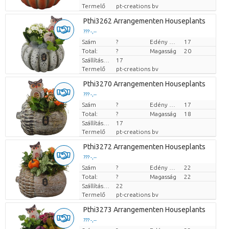
Termelő
pt-creations bv
Pthi3262 Arrangementen Houseplants
??? -,--
Szám
Darabb ár
?
Edény mérete (cm)
17
Total:
?
Magasság
20
Szállítási magasság
17
Termelő
pt-creations bv
Pthi3270 Arrangementen Houseplants
??? -,--
Szám
Darabb ár
?
Edény mérete (cm)
17
Total:
?
Magasság
18
Szállítási magasság
17
Termelő
pt-creations bv
Pthi3272 Arrangementen Houseplants
??? -,--
Szám
Darabb ár
?
Edény mérete (cm)
22
Total:
?
Magasság
22
Szállítási magasság
22
Termelő
pt-creations bv
Pthi3273 Arrangementen Houseplants
??? -,--