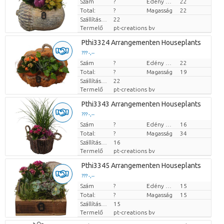
Szám
Darabb ár
?
Edény mérete (cm)
22
Total:
?
Magasság
22
Szállítási magasság
22
Termelő
pt-creations bv
Pthi3324 Arrangementen Houseplants
??? -,--
Szám
Darabb ár
?
Edény mérete (cm)
22
Total:
?
Magasság
19
Szállítási magasság
22
Termelő
pt-creations bv
Pthi3343 Arrangementen Houseplants
??? -,--
Szám
Darabb ár
?
Edény mérete (cm)
16
Total:
?
Magasság
34
Szállítási magasság
16
Termelő
pt-creations bv
Pthi3345 Arrangementen Houseplants
??? -,--
Szám
Darabb ár
?
Edény mérete (cm)
15
Total:
?
Magasság
15
Szállítási magasság
15
Termelő
pt-creations bv