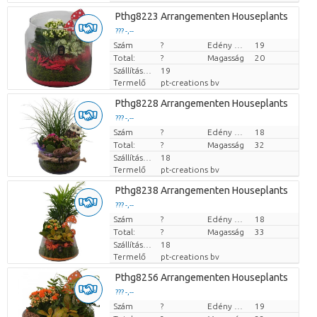
Pthg8223 Arrangementen Houseplants
??? -,--
Szám
Darabb ár
?
Edény mérete (cm)
19
Total:
?
Magasság
20
Szállítási magasság
19
Termelő
pt-creations bv
Pthg8228 Arrangementen Houseplants
??? -,--
Szám
Darabb ár
?
Edény mérete (cm)
18
Total:
?
Magasság
32
Szállítási magasság
18
Termelő
pt-creations bv
Pthg8238 Arrangementen Houseplants
??? -,--
Szám
Darabb ár
?
Edény mérete (cm)
18
Total:
?
Magasság
33
Szállítási magasság
18
Termelő
pt-creations bv
Pthg8256 Arrangementen Houseplants
??? -,--
Szám
Darabb ár
?
Edény mérete (cm)
19