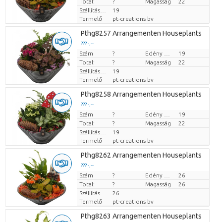
Total:
?
Magasság
22
Szállítási magasság
19
Termelő
pt-creations bv
Pthg8257 Arrangementen Houseplants
??? -,--
Szám
Darabb ár
?
Edény mérete (cm)
19
Total:
?
Magasság
22
Szállítási magasság
19
Termelő
pt-creations bv
Pthg8258 Arrangementen Houseplants
??? -,--
Szám
Darabb ár
?
Edény mérete (cm)
19
Total:
?
Magasság
22
Szállítási magasság
19
Termelő
pt-creations bv
Pthg8262 Arrangementen Houseplants
??? -,--
Szám
Darabb ár
?
Edény mérete (cm)
26
Total:
?
Magasság
26
Szállítási magasság
26
Termelő
pt-creations bv
Pthg8263 Arrangementen Houseplants