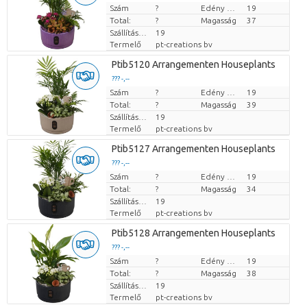
Szám
Darabb ár
?
Edény mérete (cm)
19
Total:
?
Magasság
37
Szállítási magasság
19
Termelő
pt-creations bv
Ptib5120 Arrangementen Houseplants
??? -,--
Szám
Darabb ár
?
Edény mérete (cm)
19
Total:
?
Magasság
39
Szállítási magasság
19
Termelő
pt-creations bv
Ptib5127 Arrangementen Houseplants
??? -,--
Szám
Darabb ár
?
Edény mérete (cm)
19
Total:
?
Magasság
34
Szállítási magasság
19
Termelő
pt-creations bv
Ptib5128 Arrangementen Houseplants
??? -,--
Szám
Darabb ár
?
Edény mérete (cm)
19
Total:
?
Magasság
38
Szállítási magasság
19
Termelő
pt-creations bv