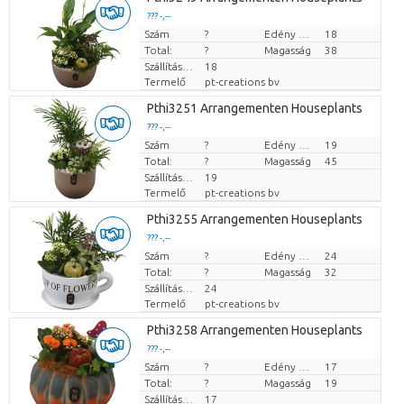
??? -,--
Szám
Darabb ár
?
Edény mérete (cm)
18
Total:
?
Magasság
38
Szállítási magasság
18
Termelő
pt-creations bv
Pthi3251 Arrangementen Houseplants
??? -,--
Szám
Darabb ár
?
Edény mérete (cm)
19
Total:
?
Magasság
45
Szállítási magasság
19
Termelő
pt-creations bv
Pthi3255 Arrangementen Houseplants
??? -,--
Szám
Darabb ár
?
Edény mérete (cm)
24
Total:
?
Magasság
32
Szállítási magasság
24
Termelő
pt-creations bv
Pthi3258 Arrangementen Houseplants
??? -,--
Szám
Darabb ár
?
Edény mérete (cm)
17
Total:
?
Magasság
19
Szállítási magasság
17