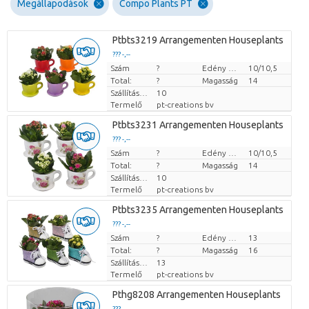
Megállapodások
Compo Plants PT
Ptbts3219 Arrangementen Houseplants
??? -,--
Szám
Darabb ár
?
Edény mérete (cm)
10/10,5
Total:
?
Magasság
14
Szállítási magasság
10
Termelő
pt-creations bv
Ptbts3231 Arrangementen Houseplants
??? -,--
Szám
Darabb ár
?
Edény mérete (cm)
10/10,5
Total:
?
Magasság
14
Szállítási magasság
10
Termelő
pt-creations bv
Ptbts3235 Arrangementen Houseplants
??? -,--
Szám
Darabb ár
?
Edény mérete (cm)
13
Total:
?
Magasság
16
Szállítási magasság
13
Termelő
pt-creations bv
Pthg8208 Arrangementen Houseplants
??? -,--