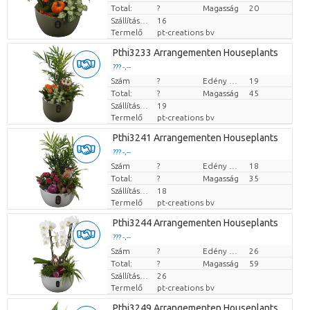
Total:
?
Magasság
20
Szállítási magasság
16
Termelő
pt-creations bv
Pthi3233 Arrangementen Houseplants
??? -,--
Szám
Darabb ár
?
Edény mérete (cm)
19
Total:
?
Magasság
45
Szállítási magasság
19
Termelő
pt-creations bv
Pthi3241 Arrangementen Houseplants
??? -,--
Szám
Darabb ár
?
Edény mérete (cm)
18
Total:
?
Magasság
35
Szállítási magasság
18
Termelő
pt-creations bv
Pthi3244 Arrangementen Houseplants
??? -,--
Szám
Darabb ár
?
Edény mérete (cm)
26
Total:
?
Magasság
59
Szállítási magasság
26
Termelő
pt-creations bv
Pthi3249 Arrangementen Houseplants