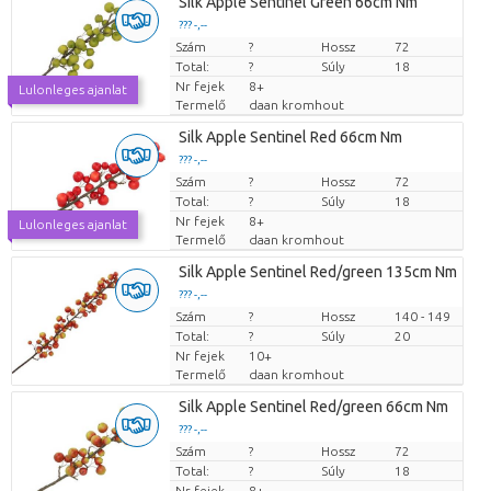
Silk Apple Sentinel Green 66cm Nm
??? -,--
Szám
Darabb ár
?
Hossz
72
Total:
?
Súly
18
Nr fejek
8+
Lulonleges ajanlat
Termelő
daan kromhout
Silk Apple Sentinel Red 66cm Nm
??? -,--
Szám
Darabb ár
?
Hossz
72
Total:
?
Súly
18
Nr fejek
8+
Lulonleges ajanlat
Termelő
daan kromhout
Silk Apple Sentinel Red/green 135cm Nm
??? -,--
Szám
Darabb ár
?
Hossz
140 - 149
Total:
?
Súly
20
Nr fejek
10+
Termelő
daan kromhout
Silk Apple Sentinel Red/green 66cm Nm
??? -,--
Szám
Darabb ár
?
Hossz
72
Total:
?
Súly
18
Nr fejek
8+