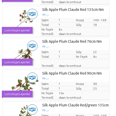
Termelő
daan kromhout
Silk Apple Plum Claude Red 135cm Nm
??? -,--
Szám
Darabb ár
?
Hossz
140 - 149
Total:
?
Súly
18
Nr fejek
8+
Lulonleges ajanlat
Termelő
daan kromhout
Silk Apple Plum Claude Red 76cm Nm
??? -,--
Szám
Darabb ár
?
Súly
22
Total:
?
Nr fejek
8+
Lulonleges ajanlat
Termelő
daan kromhout
Silk Apple Plum Claude Red 90cm Nm
??? -,--
Szám
Darabb ár
?
Hossz
90
Total:
?
Súly
25
Nr fejek
10+
Lulonleges ajanlat
Termelő
daan kromhout
Silk Apple Plum Claude Red/green 135cm Nm
??? -,--
Szám
Darabb ár
?
Hossz
140 - 149