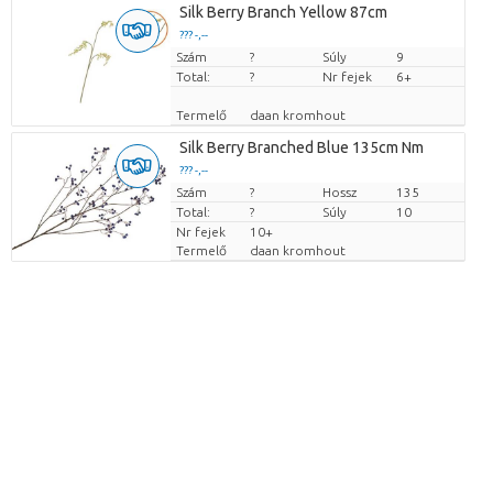
Silk Berry Branch Yellow 87cm
??? -,--
Szám
Darabb ár
?
Súly
9
Total:
?
Nr fejek
6+
Termelő
daan kromhout
Silk Berry Branched Blue 135cm Nm
??? -,--
Szám
Darabb ár
?
Hossz
135
Total:
?
Súly
10
Nr fejek
10+
Termelő
daan kromhout