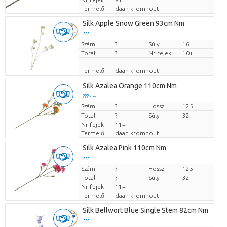
Termelő
daan kromhout
Silk Apple Snow Green 93cm Nm
??? -,--
Szám
Darabb ár
?
Súly
16
Total:
?
Nr fejek
10+
Termelő
daan kromhout
Silk Azalea Orange 110cm Nm
??? -,--
Szám
Darabb ár
?
Hossz
125
Total:
?
Súly
32
Nr fejek
11+
Termelő
daan kromhout
Silk Azalea Pink 110cm Nm
??? -,--
Szám
Darabb ár
?
Hossz
125
Total:
?
Súly
32
Nr fejek
11+
Termelő
daan kromhout
Silk Bellwort Blue Single Stem 82cm Nm
??? -,--