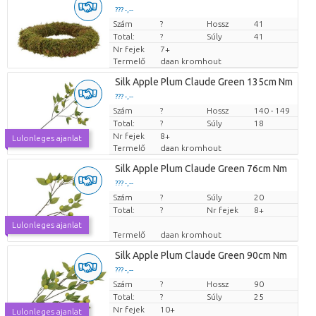
??? -,--
Szám
Darabb ár
?
Hossz
41
Total:
?
Súly
41
Nr fejek
7+
Termelő
daan kromhout
Silk Apple Plum Claude Green 135cm Nm
??? -,--
Szám
Darabb ár
?
Hossz
140 - 149
Total:
?
Súly
18
Nr fejek
8+
Lulonleges ajanlat
Termelő
daan kromhout
Silk Apple Plum Claude Green 76cm Nm
??? -,--
Szám
Darabb ár
?
Súly
20
Total:
?
Nr fejek
8+
Lulonleges ajanlat
Termelő
daan kromhout
Silk Apple Plum Claude Green 90cm Nm
??? -,--
Szám
Darabb ár
?
Hossz
90
Total:
?
Súly
25
Nr fejek
10+
Lulonleges ajanlat