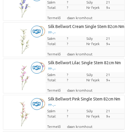
Szám
Darabb ár
?
Súly
21
Total:
?
Nr fejek
9+
Termelő
daan kromhout
Silk Bellwort Cream Single Stem 82cm Nm
??? -,--
Szám
Darabb ár
?
Súly
21
Total:
?
Nr fejek
9+
Termelő
daan kromhout
Silk Bellwort Lilac Single Stem 82cm Nm
??? -,--
Szám
Darabb ár
?
Súly
21
Total:
?
Nr fejek
9+
Termelő
daan kromhout
Silk Bellwort Pink Single Stem 82cm Nm
??? -,--
Szám
Darabb ár
?
Súly
21
Total:
?
Nr fejek
9+
Termelő
daan kromhout