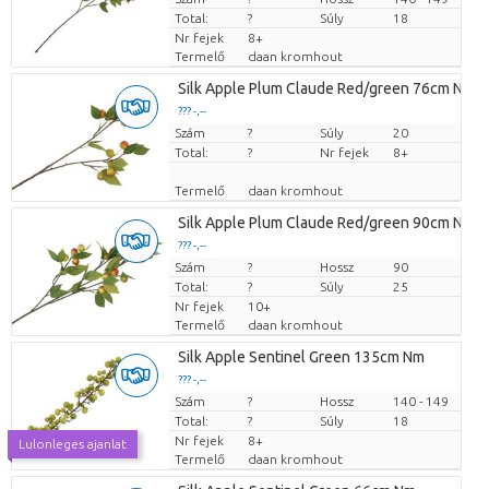
Total:
?
Súly
18
Nr fejek
8+
Termelő
daan kromhout
Silk Apple Plum Claude Red/green 76cm Nm
??? -,--
Szám
Darabb ár
?
Súly
20
Total:
?
Nr fejek
8+
Termelő
daan kromhout
Silk Apple Plum Claude Red/green 90cm Nm
??? -,--
Szám
Darabb ár
?
Hossz
90
Total:
?
Súly
25
Nr fejek
10+
Termelő
daan kromhout
Silk Apple Sentinel Green 135cm Nm
??? -,--
Szám
Darabb ár
?
Hossz
140 - 149
Total:
?
Súly
18
Nr fejek
8+
Lulonleges ajanlat
Termelő
daan kromhout