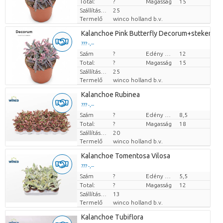
Total:
?
Magasság
15
Szállítási magasság
25
Termelő
winco holland b.v.
Kalanchoe Pink Butterfly Decorum+steker
??? -,--
Szám
Darabb ár
?
Edény mérete (cm)
12
Total:
?
Magasság
15
Szállítási magasság
25
Termelő
winco holland b.v.
Kalanchoe Rubinea
??? -,--
Szám
Darabb ár
?
Edény mérete (cm)
8,5
Total:
?
Magasság
18
Szállítási magasság
20
Termelő
winco holland b.v.
Kalanchoe Tomentosa Vilosa
??? -,--
Szám
Darabb ár
?
Edény mérete (cm)
5,5
Total:
?
Magasság
12
Szállítási magasság
13
Termelő
winco holland b.v.
Kalanchoe Tubiflora