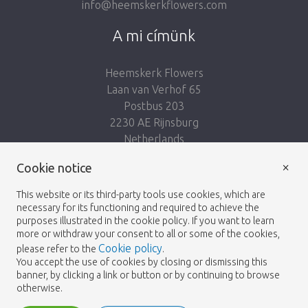
info@heemskerkflowers.com
A mi címünk
Heemskerk Flowers
Laan van Verhof 65
Postbus 203
2230 AE Rijnsburg
Netherlands
×
Kövess minket:
Cookie notice
This website or its third-party tools use cookies, which are
necessary for its functioning and required to achieve the
purposes illustrated in the cookie policy. If you want to learn
more or withdraw your consent to all or some of the cookies,
Cookie policy
please refer to the
.
Heemskerk Flowers
Feltételek
Adatvédelmi
© 2026 -
You accept the use of cookies by closing or dismissing this
banner, by clicking a link or button or by continuing to browse
irányelvek
otherwise.