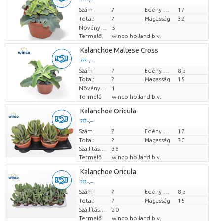
Szám
Darabb ár
?
Edény mérete (cm)
17
Total:
?
Magasság
32
Növények száma/edény
5
Termelő
winco holland b.v.
Kalanchoe Maltese Cross
??? -,--
Szám
Darabb ár
?
Edény mérete (cm)
8,5
Total:
?
Magasság
15
Növények száma/edény
1
Termelő
winco holland b.v.
Kalanchoe Oricula
??? -,--
Szám
Darabb ár
?
Edény mérete (cm)
17
Total:
?
Magasság
30
Szállítási magasság
38
Termelő
winco holland b.v.
Kalanchoe Oricula
??? -,--
Szám
Darabb ár
?
Edény mérete (cm)
8,5
Total:
?
Magasság
15
Szállítási magasság
20
Termelő
winco holland b.v.