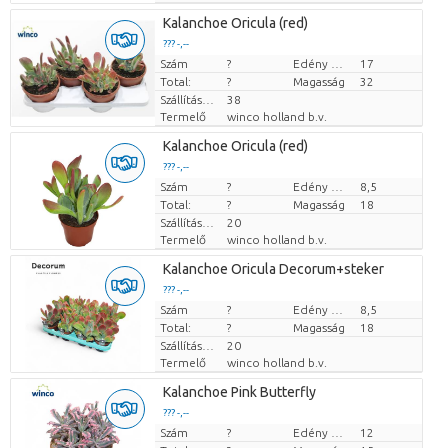
Kalanchoe Oricula (red)
??? -,--
Szám
Darabb ár
?
Edény mérete (cm)
17
Total:
?
Magasság
32
Szállítási magasság
38
Termelő
winco holland b.v.
Kalanchoe Oricula (red)
??? -,--
Szám
Darabb ár
?
Edény mérete (cm)
8,5
Total:
?
Magasság
18
Szállítási magasság
20
Termelő
winco holland b.v.
Kalanchoe Oricula Decorum+steker
??? -,--
Szám
Darabb ár
?
Edény mérete (cm)
8,5
Total:
?
Magasság
18
Szállítási magasság
20
Termelő
winco holland b.v.
Kalanchoe Pink Butterfly
??? -,--
Szám
Darabb ár
?
Edény mérete (cm)
12