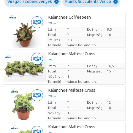
Virágzó szobanövények
Plants Succulents Winco
Kalanchoe Coffeebean
??? -,--
Szám
Darabb ár
?
Edény mérete (cm)
8,5
Total:
?
Magasság
16
Szállítási magasság
20
Termelő
winco holland b.v.
Kalanchoe Maltese Cross
??? -,--
Szám
Darabb ár
?
Edény mérete (cm)
10,5
Total:
?
Magasság
15
Növények száma/edény
1
Termelő
winco holland b.v.
Kalanchoe Maltese Cross
??? -,--
Szám
Darabb ár
?
Edény mérete (cm)
12
Total:
?
Magasság
18
Növények száma/edény
1
Termelő
winco holland b.v.
Kalanchoe Maltese Cross
??? -,--