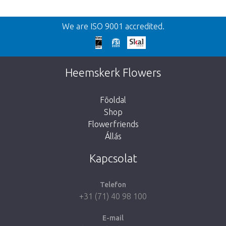
Vissza
We are ISO 9001 accredited.
We're sorry
This page does not exist. Click on the
Heemskerk Flowers
button below to return to the shop.
Fõoldal
Shop
Flowerfriends
Állás
Take me back to the shop
Kapcsolat
Telefon
+31 (71) 40 98 100
E-mail