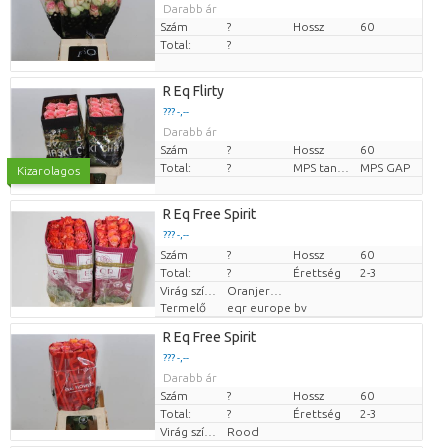
Darabb ár
Szám
?
Hossz
60
Total:
?
R Eq Flirty
??? -,--
Darabb ár
Szám
?
Hossz
60
Total:
?
MPS tanúsítvány.
MPS GAP
Kizarolagos
R Eq Free Spirit
??? -,--
Szám
Darabb ár
?
Hossz
60
Total:
?
Érettség
2-3
Virág színe
Oranjeroze
Termelő
eqr europe bv
R Eq Free Spirit
??? -,--
Darabb ár
Szám
?
Hossz
60
Total:
?
Érettség
2-3
Virág színe
Rood