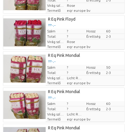
Total:
?
Érettség
2-3
Virág színe
Rose
Termelő
eqr europe bv
R Eq Pink Floyd
??? -,--
Szám
Darabb ár
?
Hossz
60
Total:
?
Érettség
2-3
Virág színe
Rose
Termelő
eqr europe bv
R Eq Pink Mondial
??? -,--
Szám
Darabb ár
?
Hossz
50
Total:
?
Érettség
2-3
Virág színe
Licht Rose
Termelő
eqr europe bv
R Eq Pink Mondial
??? -,--
Szám
Darabb ár
?
Hossz
60
Total:
?
Érettség
2-3
Virág színe
Licht Rose
Termelő
eqr europe bv
R Eq Pink Mondial