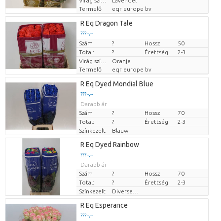
Virág színe
Lavendel
Termelő
eqr europe bv
R Eq Dragon Tale
??? -,--
Szám
Darabb ár
?
Hossz
50
Total:
?
Érettség
2-3
Virág színe
Oranje
Termelő
eqr europe bv
R Eq Dyed Mondial Blue
??? -,--
Darabb ár
Szám
?
Hossz
70
Total:
?
Érettség
2-3
Színkezelt
Blauw
R Eq Dyed Rainbow
??? -,--
Darabb ár
Szám
?
Hossz
70
Total:
?
Érettség
2-3
Színkezelt
Diverse Kleuren
R Eq Esperance
??? -,--