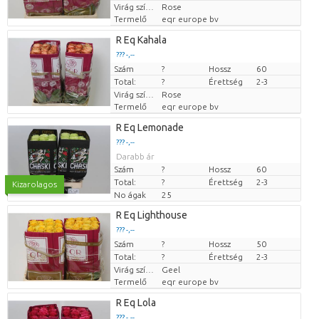
Virág színe
Rose
Termelő
eqr europe bv
R Eq Kahala
??? -,--
Szám
Darabb ár
?
Hossz
60
Total:
?
Érettség
2-3
Virág színe
Rose
Termelő
eqr europe bv
R Eq Lemonade
??? -,--
Darabb ár
Szám
?
Hossz
60
Total:
?
Érettség
2-3
Kizarolagos
No ágak
25
R Eq Lighthouse
??? -,--
Szám
Darabb ár
?
Hossz
50
Total:
?
Érettség
2-3
Virág színe
Geel
Termelő
eqr europe bv
R Eq Lola
??? -,--