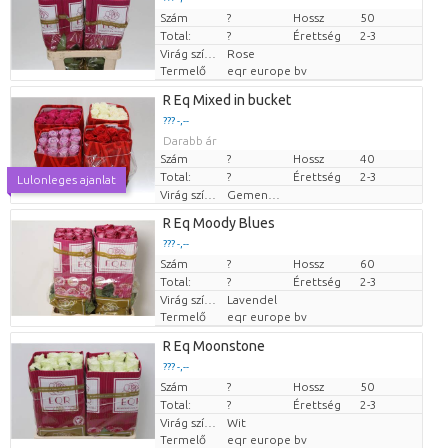
Szám
Darabb ár
?
Hossz
50
Total:
?
Érettség
2-3
Virág színe
Rose
Termelő
eqr europe bv
R Eq Mixed in bucket
??? -,--
Darabb ár
Szám
?
Hossz
40
Total:
?
Érettség
2-3
Lulonleges ajanlat
Virág színe
Gemengde kleuren
R Eq Moody Blues
??? -,--
Szám
Darabb ár
?
Hossz
60
Total:
?
Érettség
2-3
Virág színe
Lavendel
Termelő
eqr europe bv
R Eq Moonstone
??? -,--
Szám
Darabb ár
?
Hossz
50
Total:
?
Érettség
2-3
Virág színe
Wit
Termelő
eqr europe bv