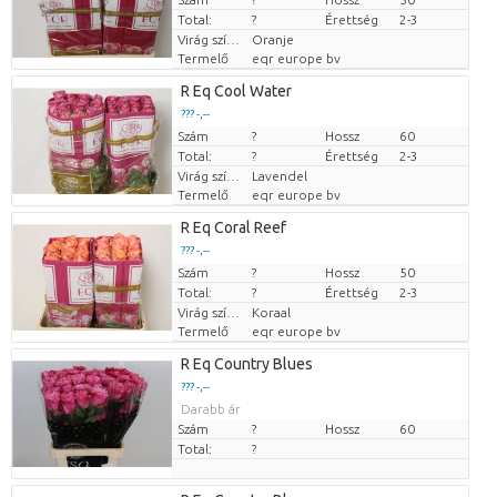
Total:
?
Érettség
2-3
Virág színe
Oranje
Termelő
eqr europe bv
R Eq Cool Water
??? -,--
Szám
Darabb ár
?
Hossz
60
Total:
?
Érettség
2-3
Virág színe
Lavendel
Termelő
eqr europe bv
R Eq Coral Reef
??? -,--
Szám
Darabb ár
?
Hossz
50
Total:
?
Érettség
2-3
Virág színe
Koraal
Termelő
eqr europe bv
R Eq Country Blues
??? -,--
Darabb ár
Szám
?
Hossz
60
Total:
?