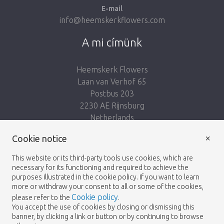
E-mail
info@heemskerkflowers.com
A mi címünk
Heemskerk Flowers
Laan van Verhof 65
Postbus 203
2230 AE Rijnsburg
Netherlands
×
Kövess minket:
Cookie notice
This website or its third-party tools use cookies, which are
necessary for its functioning and required to achieve the
purposes illustrated in the cookie policy. If you want to learn
more or withdraw your consent to all or some of the cookies,
Cookie policy
please refer to the
.
Heemskerk Flowers
Feltételek
Adatvédelmi
© 2026 -
You accept the use of cookies by closing or dismissing this
banner, by clicking a link or button or by continuing to browse