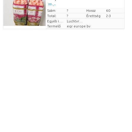
??? -,--
Szám
Darabb ár
?
Hossz
60
Total:
?
Érettség
2-3
Egyéb információk a vágott virágokról
Luchtvracht
Termelő
eqr europe bv