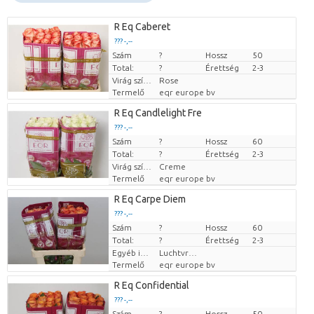
R Eq Caberet
??? -,--
Szám
Darabb ár
?
Hossz
50
Total:
?
Érettség
2-3
Virág színe
Rose
Termelő
eqr europe bv
R Eq Candlelight Fre
??? -,--
Szám
Darabb ár
?
Hossz
60
Total:
?
Érettség
2-3
Virág színe
Creme
Termelő
eqr europe bv
R Eq Carpe Diem
??? -,--
Szám
Darabb ár
?
Hossz
60
Total:
?
Érettség
2-3
Egyéb információk a vágott virágokról
Luchtvracht
Termelő
eqr europe bv
R Eq Confidential
??? -,--
Szám
Darabb ár
?
Hossz
50