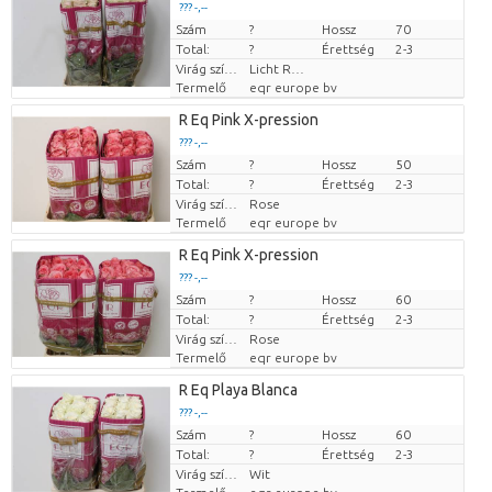
??? -,--
Szám
Darabb ár
?
Hossz
70
Total:
?
Érettség
2-3
Virág színe
Licht Rose
Termelő
eqr europe bv
R Eq Pink X-pression
??? -,--
Szám
Darabb ár
?
Hossz
50
Total:
?
Érettség
2-3
Virág színe
Rose
Termelő
eqr europe bv
R Eq Pink X-pression
??? -,--
Szám
Darabb ár
?
Hossz
60
Total:
?
Érettség
2-3
Virág színe
Rose
Termelő
eqr europe bv
R Eq Playa Blanca
??? -,--
Szám
Darabb ár
?
Hossz
60
Total:
?
Érettség
2-3
Virág színe
Wit