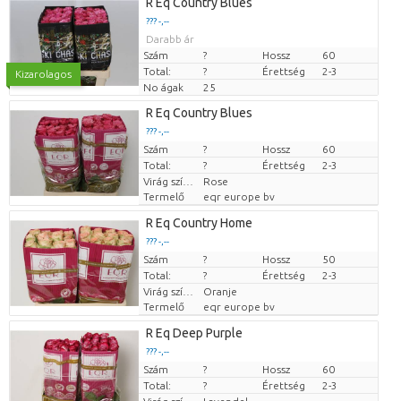
R Eq Country Blues
??? -,--
Darabb ár
Szám
?
Hossz
60
Total:
?
Érettség
2-3
Kizarolagos
No ágak
25
R Eq Country Blues
??? -,--
Szám
Darabb ár
?
Hossz
60
Total:
?
Érettség
2-3
Virág színe
Rose
Termelő
eqr europe bv
R Eq Country Home
??? -,--
Szám
Darabb ár
?
Hossz
50
Total:
?
Érettség
2-3
Virág színe
Oranje
Termelő
eqr europe bv
R Eq Deep Purple
??? -,--
Szám
Darabb ár
?
Hossz
60
Total:
?
Érettség
2-3