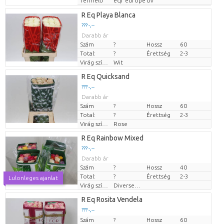
Termelő
eqr europe bv
R Eq Playa Blanca
??? -,--
Darabb ár
Szám
?
Hossz
60
Total:
?
Érettség
2-3
Virág színe
Wit
R Eq Quicksand
??? -,--
Darabb ár
Szám
?
Hossz
60
Total:
?
Érettség
2-3
Virág színe
Rose
R Eq Rainbow Mixed
??? -,--
Darabb ár
Szám
?
Hossz
40
Total:
?
Érettség
2-3
Lulonleges ajanlat
Virág színe
Diverse Kleuren
R Eq Rosita Vendela
??? -,--
Szám
Darabb ár
?
Hossz
60