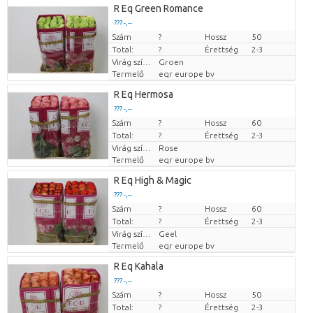
R Eq Green Romance
??? -,--
Szám
Darabb ár
?
Hossz
50
Total:
?
Érettség
2-3
Virág színe
Groen
Termelő
eqr europe bv
R Eq Hermosa
??? -,--
Szám
Darabb ár
?
Hossz
60
Total:
?
Érettség
2-3
Virág színe
Rose
Termelő
eqr europe bv
R Eq High & Magic
??? -,--
Szám
Darabb ár
?
Hossz
60
Total:
?
Érettség
2-3
Virág színe
Geel
Termelő
eqr europe bv
R Eq Kahala
??? -,--
Szám
Darabb ár
?
Hossz
50
Total:
?
Érettség
2-3