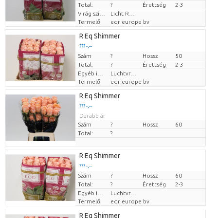
Total:
?
Érettség
2-3
Virág színe
Licht Rose
Termelő
eqr europe bv
R Eq Shimmer
??? -,--
Szám
Darabb ár
?
Hossz
50
Total:
?
Érettség
2-3
Egyéb információk a vágott virágokról
Luchtvracht
Termelő
eqr europe bv
R Eq Shimmer
??? -,--
Darabb ár
Szám
?
Hossz
60
Total:
?
R Eq Shimmer
??? -,--
Szám
Darabb ár
?
Hossz
60
Total:
?
Érettség
2-3
Egyéb információk a vágott virágokról
Luchtvracht
Termelő
eqr europe bv
R Eq Shimmer