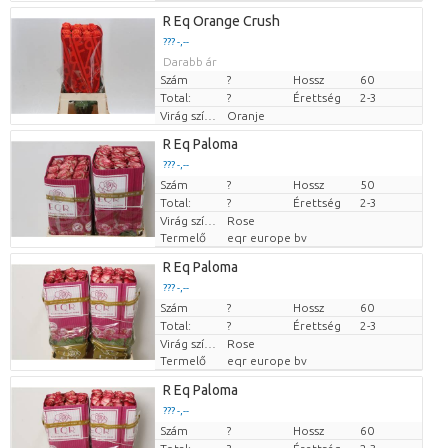
R Eq Orange Crush
??? -,--
Darabb ár
Szám
?
Hossz
60
Total:
?
Érettség
2-3
Virág színe
Oranje
R Eq Paloma
??? -,--
Szám
Darabb ár
?
Hossz
50
Total:
?
Érettség
2-3
Virág színe
Rose
Termelő
eqr europe bv
R Eq Paloma
??? -,--
Szám
Darabb ár
?
Hossz
60
Total:
?
Érettség
2-3
Virág színe
Rose
Termelő
eqr europe bv
R Eq Paloma
??? -,--
Szám
Darabb ár
?
Hossz
60