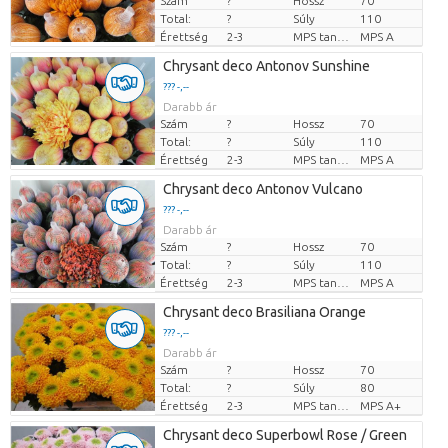
Szám
?
Hossz
70
Total:
?
Súly
110
Érettség
2-3
MPS tanúsítvány.
MPS A
Chrysant deco Antonov Sunshine
??? -,--
Darabb ár
Szám
?
Hossz
70
Total:
?
Súly
110
Érettség
2-3
MPS tanúsítvány.
MPS A
Chrysant deco Antonov Vulcano
??? -,--
Darabb ár
Szám
?
Hossz
70
Total:
?
Súly
110
Érettség
2-3
MPS tanúsítvány.
MPS A
Chrysant deco Brasiliana Orange
??? -,--
Darabb ár
Szám
?
Hossz
70
Total:
?
Súly
80
Érettség
2-3
MPS tanúsítvány.
MPS A+
Chrysant deco Superbowl Rose / Green