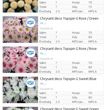
Szám
?
Hossz
70
Total:
?
Súly
75
Érettség
2-3
MPS tanúsítvány.
MPS A
Chrysant deco Topspin G Rose / Green
??? -,--
Darabb ár
Szám
?
Hossz
70
Total:
?
Súly
80
Érettség
2-3
MPS tanúsítvány.
MPS A
Chrysant deco Topspin G Rose / Rose
??? -,--
Darabb ár
Szám
?
Hossz
70
Total:
?
Súly
80
Érettség
2-3
MPS tanúsítvány.
MPS A
Chrysant deco Topspin G Sweet Blue
??? -,--
Darabb ár
Szám
?
Hossz
70
Total:
?
Súly
80
Érettség
2-3
MPS tanúsítvány.
MPS A
Chrysant deco Topspin G Sweet Green