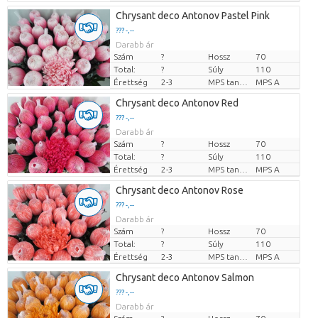
Chrysant deco Antonov Pastel Pink
??? -,--
Darabb ár
Szám
?
Hossz
70
Total:
?
Súly
110
Érettség
2-3
MPS tanúsítvány.
MPS A
Chrysant deco Antonov Red
??? -,--
Darabb ár
Szám
?
Hossz
70
Total:
?
Súly
110
Érettség
2-3
MPS tanúsítvány.
MPS A
Chrysant deco Antonov Rose
??? -,--
Darabb ár
Szám
?
Hossz
70
Total:
?
Súly
110
Érettség
2-3
MPS tanúsítvány.
MPS A
Chrysant deco Antonov Salmon
??? -,--
Darabb ár