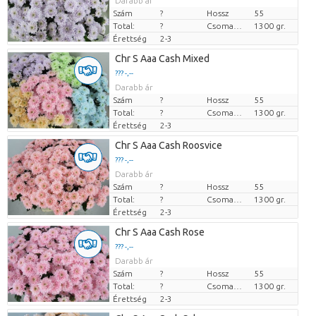
Darabb ár
Szám
?
Hossz
55
Total:
?
Csomag súlya
1300 gr.
Érettség
2-3
Chr S Aaa Cash Mixed
??? -,--
Darabb ár
Szám
?
Hossz
55
Total:
?
Csomag súlya
1300 gr.
Érettség
2-3
Chr S Aaa Cash Roosvice
??? -,--
Darabb ár
Szám
?
Hossz
55
Total:
?
Csomag súlya
1300 gr.
Érettség
2-3
Chr S Aaa Cash Rose
??? -,--
Darabb ár
Szám
?
Hossz
55
Total:
?
Csomag súlya
1300 gr.
Érettség
2-3