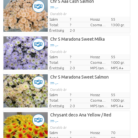
Chr S Aaa Cash Salmon
??? -,--
Darabb ár
Szám
?
Hossz
55
Total:
?
Csomag súlya
1300 gr.
Érettség
2-3
Chr S Maradona Sweet Milka
??? -,--
Darabb ár
Szám
?
Hossz
55
Total:
?
Csomag súlya
1000 gr.
Érettség
2-3
MPS tanúsítvány.
MPS A+
Chr S Maradona Sweet Salmon
??? -,--
Darabb ár
Szám
?
Hossz
55
Total:
?
Csomag súlya
1000 gr.
Érettség
2-3
MPS tanúsítvány.
MPS A+
Chrysant deco Ana Yellow / Red
??? -,--
Darabb ár
Szám
?
Hossz
70