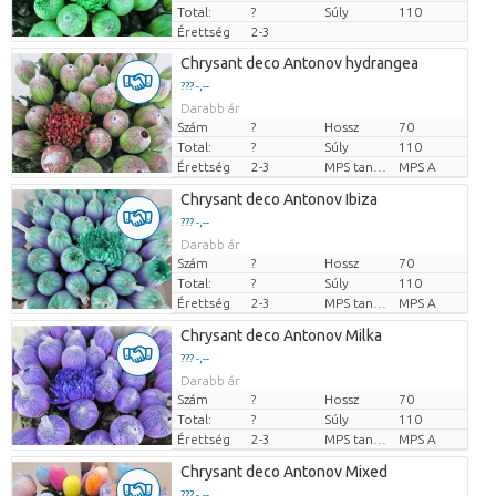
Total:
?
Súly
110
Érettség
2-3
Chrysant deco Antonov hydrangea
??? -,--
Darabb ár
Szám
?
Hossz
70
Total:
?
Súly
110
Érettség
2-3
MPS tanúsítvány.
MPS A
Chrysant deco Antonov Ibiza
??? -,--
Darabb ár
Szám
?
Hossz
70
Total:
?
Súly
110
Érettség
2-3
MPS tanúsítvány.
MPS A
Chrysant deco Antonov Milka
??? -,--
Darabb ár
Szám
?
Hossz
70
Total:
?
Súly
110
Érettség
2-3
MPS tanúsítvány.
MPS A
Chrysant deco Antonov Mixed
??? -,--