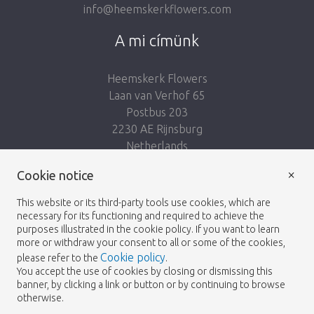
info@heemskerkflowers.com
A mi címünk
Heemskerk Flowers
Laan van Verhof 65
Postbus 203
2230 AE Rijnsburg
Netherlands
×
Kövess minket:
Cookie notice
This website or its third-party tools use cookies, which are
necessary for its functioning and required to achieve the
purposes illustrated in the cookie policy. If you want to learn
more or withdraw your consent to all or some of the cookies,
Cookie policy
please refer to the
.
Heemskerk Flowers
Feltételek
Adatvédelmi
© 2026 -
You accept the use of cookies by closing or dismissing this
banner, by clicking a link or button or by continuing to browse
irányelvek
otherwise.