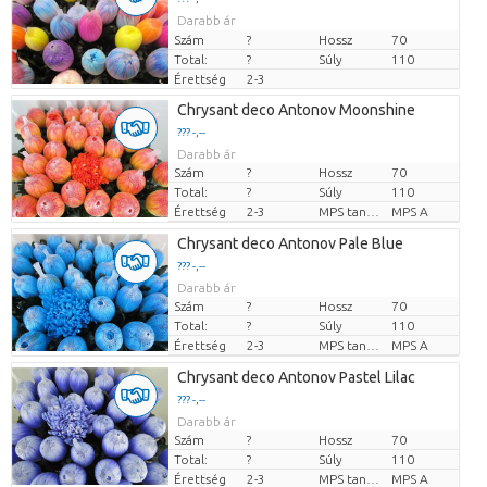
Darabb ár
Szám
?
Hossz
70
Total:
?
Súly
110
Érettség
2-3
Chrysant deco Antonov Moonshine
??? -,--
Darabb ár
Szám
?
Hossz
70
Total:
?
Súly
110
Érettség
2-3
MPS tanúsítvány.
MPS A
Chrysant deco Antonov Pale Blue
??? -,--
Darabb ár
Szám
?
Hossz
70
Total:
?
Súly
110
Érettség
2-3
MPS tanúsítvány.
MPS A
Chrysant deco Antonov Pastel Lilac
??? -,--
Darabb ár
Szám
?
Hossz
70
Total:
?
Súly
110
Érettség
2-3
MPS tanúsítvány.
MPS A