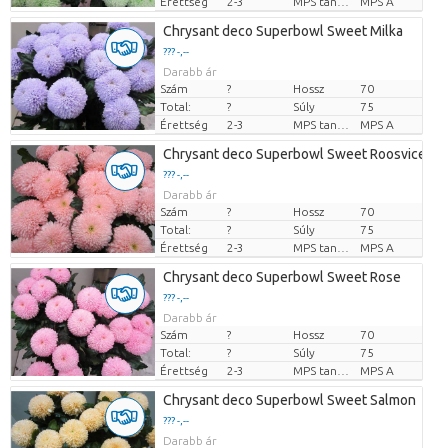
Érettség
2-3
MPS tanúsítvány.
MPS A
Chrysant deco Superbowl Sweet Milka
??? -,--
Darabb ár
Szám
?
Hossz
70
Total:
?
Súly
75
Érettség
2-3
MPS tanúsítvány.
MPS A
Chrysant deco Superbowl Sweet Roosvice
??? -,--
Darabb ár
Szám
?
Hossz
70
Total:
?
Súly
75
Érettség
2-3
MPS tanúsítvány.
MPS A
Chrysant deco Superbowl Sweet Rose
??? -,--
Darabb ár
Szám
?
Hossz
70
Total:
?
Súly
75
Érettség
2-3
MPS tanúsítvány.
MPS A
Chrysant deco Superbowl Sweet Salmon
??? -,--
Darabb ár