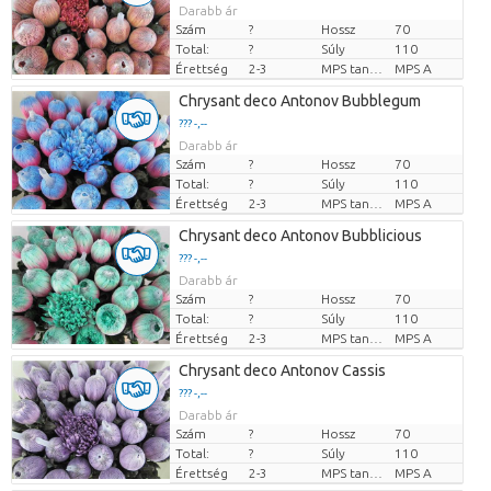
Darabb ár
Szám
?
Hossz
70
Total:
?
Súly
110
Érettség
2-3
MPS tanúsítvány.
MPS A
Chrysant deco Antonov Bubblegum
??? -,--
Darabb ár
Szám
?
Hossz
70
Total:
?
Súly
110
Érettség
2-3
MPS tanúsítvány.
MPS A
Chrysant deco Antonov Bubblicious
??? -,--
Darabb ár
Szám
?
Hossz
70
Total:
?
Súly
110
Érettség
2-3
MPS tanúsítvány.
MPS A
Chrysant deco Antonov Cassis
??? -,--
Darabb ár
Szám
?
Hossz
70
Total:
?
Súly
110
Érettség
2-3
MPS tanúsítvány.
MPS A