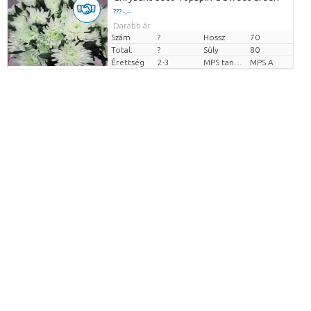
??? -,--
Darabb ár
Szám
?
Hossz
70
Total:
?
Súly
80
Érettség
2-3
MPS tanúsítvány.
MPS A