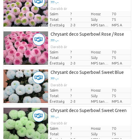
??? -,--
Darabb ár
Szám
?
Hossz
70
Total:
?
Súly
75
Érettség
2-3
MPS tanúsítvány.
MPS A
Chrysant deco Superbowl Rose / Rose
??? -,--
Darabb ár
Szám
?
Hossz
70
Total:
?
Súly
75
Érettség
2-3
MPS tanúsítvány.
MPS A
Chrysant deco Superbowl Sweet Blue
??? -,--
Darabb ár
Szám
?
Hossz
70
Total:
?
Súly
75
Érettség
2-3
MPS tanúsítvány.
MPS A
Chrysant deco Superbowl Sweet Green
??? -,--
Darabb ár
Szám
?
Hossz
70
Total:
?
Súly
75