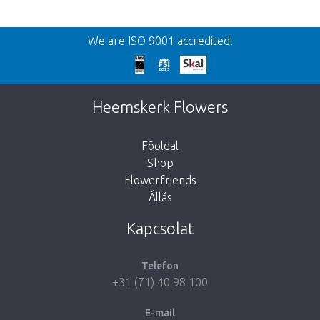
Vissza
We are ISO 9001 accredited.
We're sorry
This page does not exist. Click on the
Heemskerk Flowers
button below to return to the shop.
Fõoldal
Shop
Flowerfriends
Állás
Take me back to the shop
Kapcsolat
Telefon
+31 (71) 40 98 100
E-mail