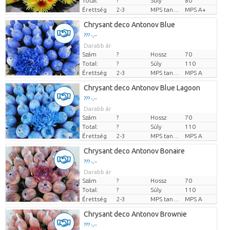
Total:
?
Súly
80
Érettség
2-3
MPS tanúsítvány.
MPS A+
Chrysant deco Antonov Blue
??? -,--
Darabb ár
Szám
?
Hossz
70
Total:
?
Súly
110
Érettség
2-3
MPS tanúsítvány.
MPS A
Chrysant deco Antonov Blue Lagoon
??? -,--
Darabb ár
Szám
?
Hossz
70
Total:
?
Súly
110
Érettség
2-3
MPS tanúsítvány.
MPS A
Chrysant deco Antonov Bonaire
??? -,--
Darabb ár
Szám
?
Hossz
70
Total:
?
Súly
110
Érettség
2-3
MPS tanúsítvány.
MPS A
Chrysant deco Antonov Brownie
??? -,--