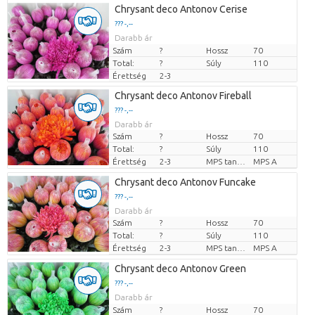
Chrysant deco Antonov Cerise
??? -,--
Darabb ár
Szám
?
Hossz
70
Total:
?
Súly
110
Érettség
2-3
Chrysant deco Antonov Fireball
??? -,--
Darabb ár
Szám
?
Hossz
70
Total:
?
Súly
110
Érettség
2-3
MPS tanúsítvány.
MPS A
Chrysant deco Antonov Funcake
??? -,--
Darabb ár
Szám
?
Hossz
70
Total:
?
Súly
110
Érettség
2-3
MPS tanúsítvány.
MPS A
Chrysant deco Antonov Green
??? -,--
Darabb ár
Szám
?
Hossz
70