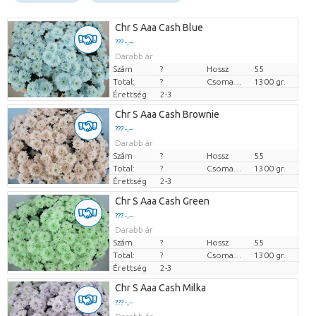
Chr S Aaa Cash Blue
??? -,--
Darabb ár
Szám
?
Hossz
55
Total:
?
Csomag súlya
1300 gr.
Érettség
2-3
Chr S Aaa Cash Brownie
??? -,--
Darabb ár
Szám
?
Hossz
55
Total:
?
Csomag súlya
1300 gr.
Érettség
2-3
Chr S Aaa Cash Green
??? -,--
Darabb ár
Szám
?
Hossz
55
Total:
?
Csomag súlya
1300 gr.
Érettség
2-3
Chr S Aaa Cash Milka
??? -,--