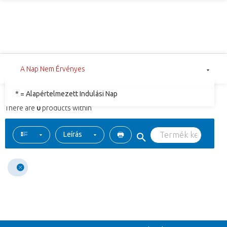
A Nap Nem Érvényes
* = Alapértelmezett Indulási Nap
There are
0
products within
Leírás
Vissza