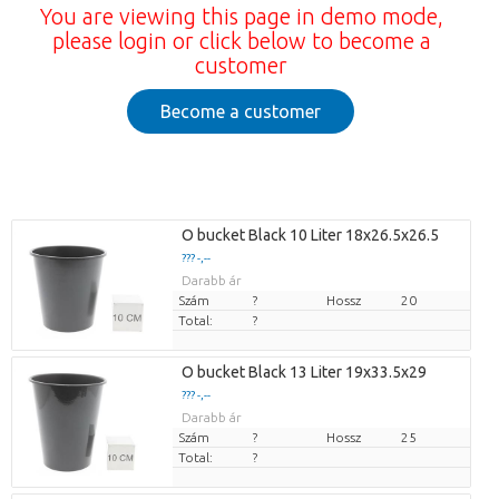
You are viewing this page in demo mode,
please login or click below to become a
customer
Become a customer
O bucket Black 10 Liter 18x26.5x26.5
??? -,--
Darabb ár
Szám
?
Hossz
20
Total:
?
O bucket Black 13 Liter 19x33.5x29
??? -,--
Darabb ár
Szám
?
Hossz
25
Total:
?