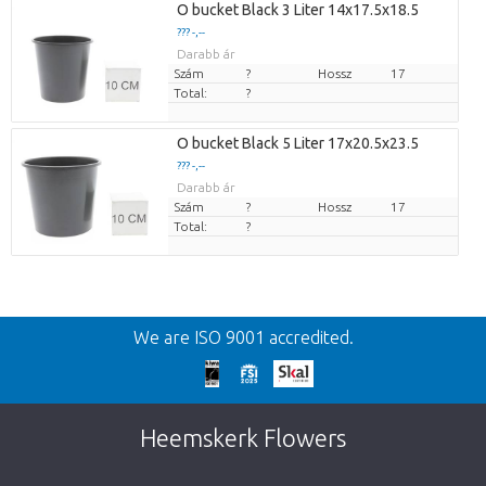
O bucket Black 3 Liter 14x17.5x18.5
??? -,--
Darabb ár
Szám
?
Hossz
17
Total:
?
O bucket Black 5 Liter 17x20.5x23.5
??? -,--
Darabb ár
Szám
?
Hossz
17
Total:
?
Vissza
We are ISO 9001 accredited.
We're sorry
This page does not exist. Click on the
Heemskerk Flowers
button below to return to the shop.