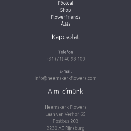
Fõoldal
Shop
Flowerfriends
Állás
Take me back to the shop
Kapcsolat
Telefon
+31 (71) 40 98 100
E-mail
info@heemskerkflowers.com
A mi címünk
Heemskerk Flowers
Laan van Verhof 65
Postbus 203
2230 AE Rijnsburg